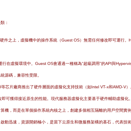
。
幾類：
物理硬件之上，虛擬機中的操作系統（Guest OS）無需任何修改即可運行。H
行在虛擬環境中。Guest OS會通過一種稱為“超級調用”的API與Hype
系統源碼，兼容性受限。
D等芯片廠商推出了硬件層面的虛擬化支持技術（如Intel VT-x和AMD-
S也無需修改即可獲得接近原生的性能。現代服務器虛擬化主要基于硬件輔助虛擬化
計算機，而是在單個操作系統內核之上，創建多個相互隔離的用戶空間實
動迅速，資源開銷極小，是當下云原生和微服務架構的基石，代表技術如D