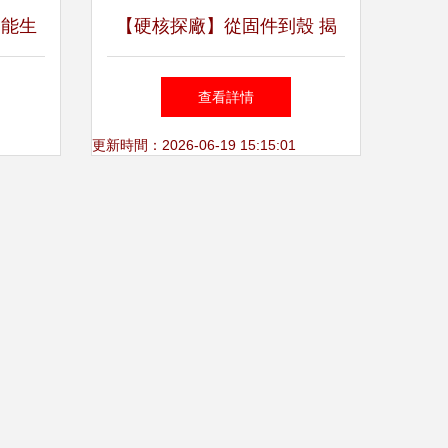
智能生
【硬核探廠】從固件到殼 揭
秘騰達路由器中國生產線全流
查看詳情
程與參考對比
更新時間：2026-06-19 15:15:01