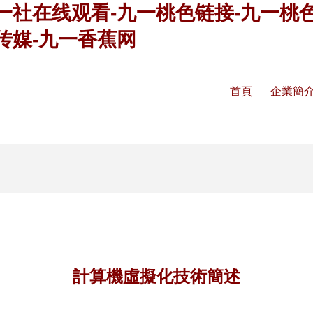
一社在线观看-九一桃色链接-九一桃
传媒-九一香蕉网
首頁
企業簡
計算機虛擬化技術簡述