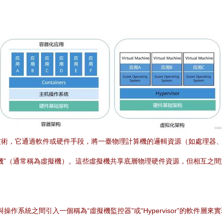
技術，它通過軟件或硬件手段，將一臺物理計算機的邏輯資源（如處理器
機”（通常稱為虛擬機）。這些虛擬機共享底層物理硬件資源，但相互之
作系統之間引入一個稱為“虛擬機監控器”或“Hypervisor”的軟件層來實