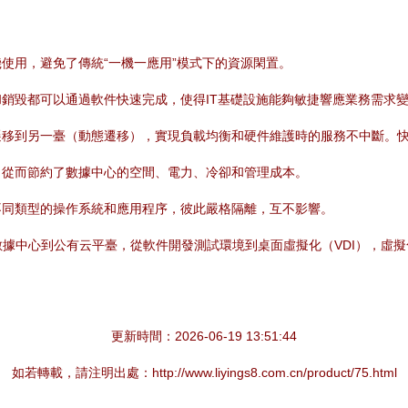
使用，避免了傳統“一機一應用”模式下的資源閑置。
銷毀都可以通過軟件快速完成，使得IT基礎設施能夠敏捷響應業務需求
遷移到另一臺（動態遷移），實現負載均衡和硬件維護時的服務不中斷。
，從而節約了數據中心的空間、電力、冷卻和管理成本。
不同類型的操作系統和應用程序，彼此嚴格隔離，互不影響。
業數據中心到公有云平臺，從軟件開發測試環境到桌面虛擬化（VDI），虛
更新時間：2026-06-19 13:51:44
如若轉載，請注明出處：http://www.liyings8.com.cn/product/75.html