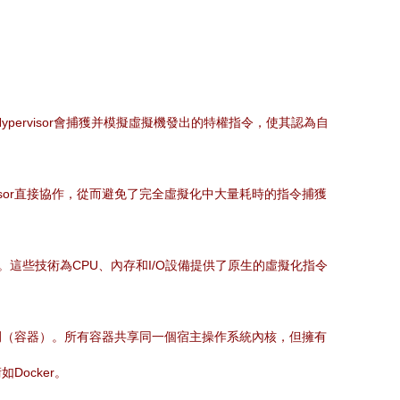
ypervisor會捕獲并模擬虛擬機發出的特權指令，使其認為自
rvisor直接協作，從而避免了完全虛擬化中大量耗時的指令捕獲
V）。這些技術為CPU、內存和I/O設備提供了原生的虛擬化指令
。
例（容器）。所有容器共享同一個宿主操作系統內核，但擁有
ocker。