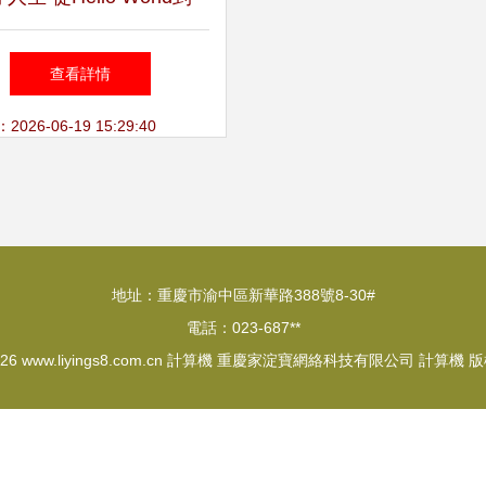
P計算機的飛躍——哈爾濱
查看詳情
大學計算機系統大作業實
26-06-19 15:29:40
踐
地址：重慶市渝中區新華路388號8-30#
電話：023-687**
026
www.liyings8.com.cn
計算機
重慶家淀寶網絡科技有限公司
計算機
版