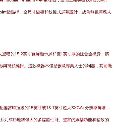
bile Pentium 4-M處理器，最高主頻突破2GHz大關，
ackPoint指點桿、全尺寸鍵盤和鉸鏈式屏幕設計，成為無數商務人
令人驚嘆的15.2英寸寬屏顯示屏和僅1英寸厚的鈦合金機身，將
合圖形與視頻編輯。這款機器不僅是創意專業人士的利器，其前瞻
備當時頂級的15英寸或16.1英寸超大SXGA+分辨率屏幕，
O GR系列成功地將強大的多媒體性能、豐富的娛樂功能和精致的