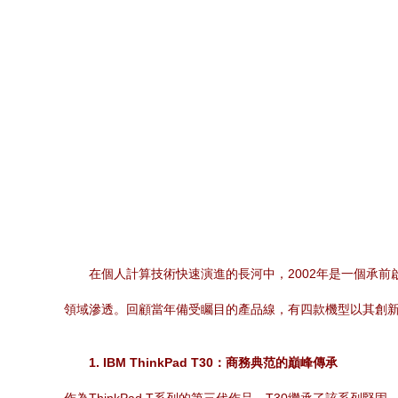
在個人計算技術快速演進的長河中，2002年是一個承
領域滲透。回顧當年備受矚目的產品線，有四款機型以其創
1. IBM ThinkPad T30：商務典范的巔峰傳承