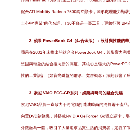
作為ThinkPad T系列的第三代作品，T30繼承了該系列堅固、
配合ATI Mobility Radeon 7500獨立顯卡，圖
士心中“專業”的代名詞。T30不僅是一臺工具，更象征著I
2. 蘋果 PowerBook G4（鈦合金版）：設計與性能的
蘋果在2001年末推出的鈦合金PowerBook G4，其影
堅固與輕盈的結合推向新的高度。其核心是強大的PowerP
性的工業設計（如背光鍵盤的雛形、寬屏概念）深刻影響了
3. 索尼 VAIO PCG-GR系列：娛樂與時尚的融合先驅
索尼VAIO品牌一直致力于將電腦打造成時尚的消費電子產品。2
內置DVD刻錄機，并搭載NVIDIA GeForce4 Go
外觀融為一體，吸引了大量追求品質生活的消費者，定義了“