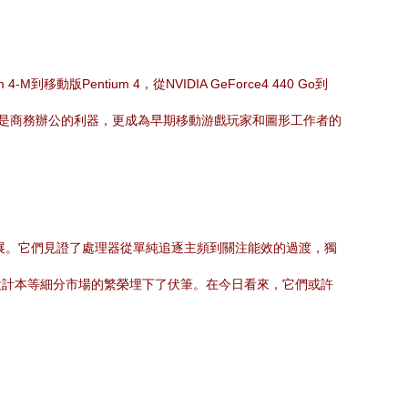
版Pentium 4，從NVIDIA GeForce4 440 Go到
，使得它不僅是商務辦公的利器，更成為早期移動游戲玩家和圖形工作者的
展。它們見證了處理器從單純追逐主頻到關注能效的過渡，獨
設計本等細分市場的繁榮埋下了伏筆。在今日看來，它們或許