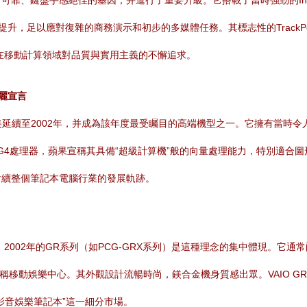
可靠、鍵盤手感絕佳的基因，并進行了重要升級。它搭載了當時強勁的Intel Mo
形處理能力顯著提升，足以應對復雜的商務演示和初步的多媒體任務。其標志性的Tr
BM在移動計算領域對品質與實用主義的不懈追求。
華麗宣言
響力完美延續至2002年，并成為該年度最受矚目的高端機型之一。它擁有當時
C G4處理器，蘋果宣稱其具備“超級計算機”般的向量處理能力，特別適
后續整個筆記本電腦行業的發展軌跡。
002年的GR系列（如PCG-GRX系列）是這種理念的集中體現。它通常配
獨立顯卡，堪稱移動娛樂中心。其外觀設計流暢時尚，鎂合金機身質感出眾。VAI
影音娛樂筆記本”這一細分市場。