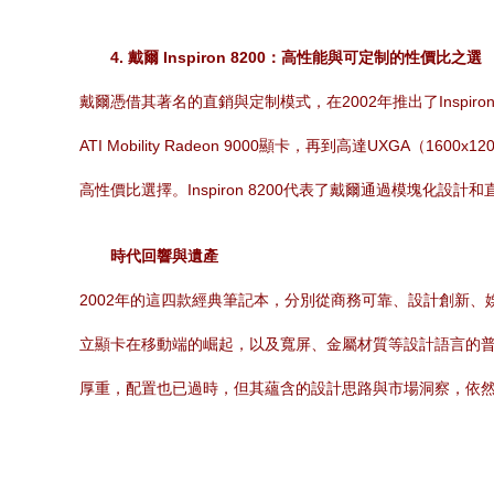
4. 戴爾 Inspiron 8200：高性能與可定制的性價比之選
戴爾憑借其著名的直銷與定制模式，在2002年推出了Inspiron 8
ATI Mobility Radeon 9000顯卡，再到高達U
高性價比選擇。Inspiron 8200代表了戴爾通過模塊化
時代回響與遺產
2002年的這四款經典筆記本，分別從商務可靠、設計創新
立顯卡在移動端的崛起，以及寬屏、金屬材質等設計語言的
厚重，配置也已過時，但其蘊含的設計思路與市場洞察，依