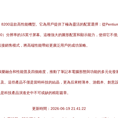
200這款高性能機型。它為用戶提供了極為靈活的配置選擇：從Pentium 4-M到移動
XGA（1600x1200）分辨率的15英寸屏幕。這種強大的圖形配置和顯示能力
設計和直接銷售模式，將高端性能帶給更廣泛用戶的成功策略。
、娛樂融合和性能普及四個維度，推動了筆記本電腦形態與功能的多元化發
普及。這些產品不僅是當時科技的結晶，更為后來輕薄本、游戲本、創意
然是科技產品演進史中不可或缺的精彩篇章。
更新時間：2026-06-19 21:41:22